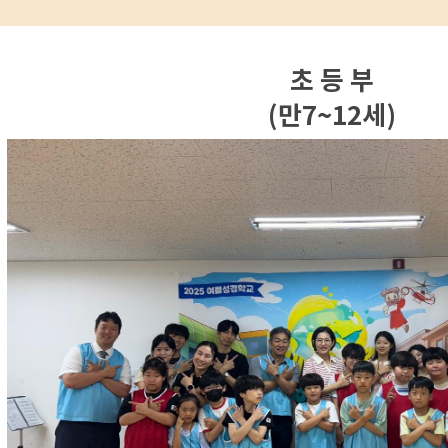
초 등 부
(만7~12세)