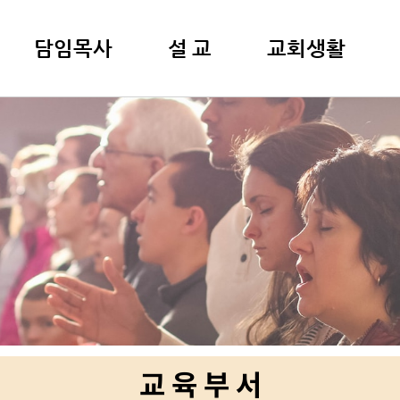
담임목사
설 교
교회생활
교 육 부 서